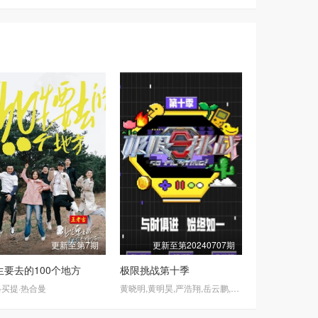
更新至第7期
更新至第20240707期
生要去的100个地方
极限挑战第十季
买提·热合曼
黄晓明,黄明昊,严浩翔,岳云鹏,黄景瑜,小沈阳,龚俊,贾乃亮,大张伟,谭卓