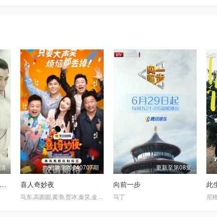
高清
更新至20240707期
更新至第08集
卫视.2024年上海国际电视节白玉兰绽放颁奖典礼
喜人奇妙夜
向前一步
此
马东,高圆圆,黄渤,贾冰,秦昊,金靖,宋木子
马丁
尼格